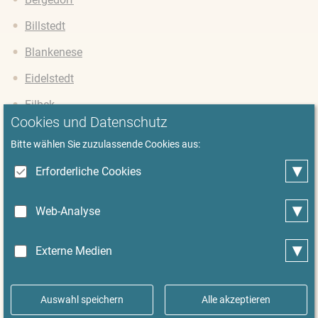
Billstedt
Blankenese
Eidelstedt
Eilbek
Cookies und Datenschutz
Eimsbüttel
Bitte wählen Sie zuzulassende Cookies aus:
Eppendorf
▾
Erforderliche Cookies
Fuhlsbüttel
▾
HafenCity
Web-Analyse
Hamm
▾
Externe Medien
Harburg
Harvestehude
Auswahl speichern
Alle akzeptieren
Hoheluft