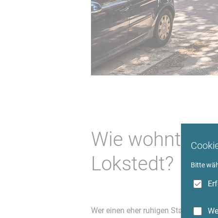
Wie wohnt man
Cooki
Lokstedt?
Bitte wä
Er
Wer einen eher ruhigen Stadtteil mit K
We