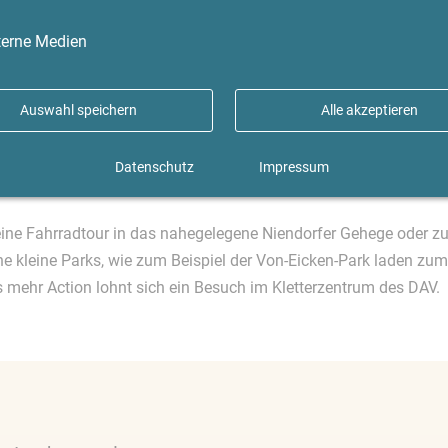
tteil familienfreundlich und grün.
terne Medien
en einem viele Gegensätze auf. Da gibt es die wunderschönen
 Familien wohnen, Rotklinkerbauten aus den 50ern, Reihen- und
Auswahl speichern
Alle akzeptieren
ussiedlungen. Auf den Straßen trifft man ebenso junge Mütter 
sich zum Kaffeetrinken treffen – friedlicher könnte es kaum sein
Datenschutz
Impressum
dts ist der 1911 erbaute Wasserturm im neogistischen Stil.
 eine Fahrradtour in das nahegelegene Niendorfer Gehege oder 
e kleine Parks, wie zum Beispiel der Von-Eicken-Park laden zum
 mehr Action lohnt sich ein Besuch im Kletterzentrum des DAV.