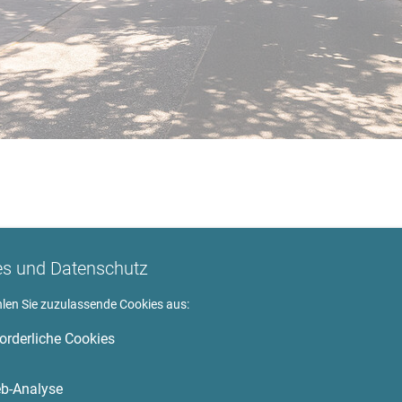
 im Hamburger Stadtteil
es und Datenschutz
hlen Sie zuzulassende Cookies aus:
forderliche Cookies
leinstadtflair sucht, ist in Hamburg-Lokstedt richtig. Ohne viel
b-Analyse