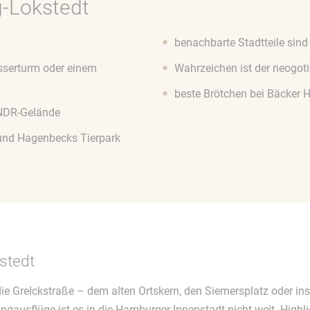
-Lokstedt
benachbarte Stadtteile sind
sserturm oder einem
Wahrzeichen ist der neogo
beste Brötchen bei Bäcker H
NDR-Gelände
 und Hagenbecks Tierpark
stedt
e Grelckstraße – dem alten Ortskern, den Siemersplatz oder ins
ngausflüge ist es in die Hamburger Innenstadt nicht weit. Highl