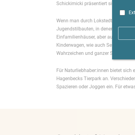
Schickimicki präsentiert sich der Stad
Ex
Wenn man durch Lokstedt läuft, fall
Jugendstilbauten, in denen betuchte
Einfamilienhäuser, aber auch Hochha
Kinderwagen, wie auch Senioren, die 
Wahrzeichen und ganzer Stolz Lokste
Für Naturliebhaber:innen bietet sich
Hagenbecks Tierpark an. Verschieden
Spazieren oder Joggen ein. Für etwas