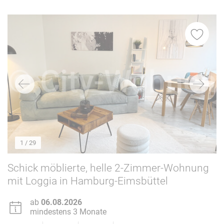
Ost
32
Süd
2
West
58
Mitte
71
Fernseher
92
Waschmaschine
98
Geschirrspüler
89
Balkon/Garten
84
1
/ 29
Fahrstuhl
38
Schick möblierte, helle 2-Zimmer-Wohnung
PKW-Stellplatz
28
mit Loggia in Hamburg-Eimsbüttel
Internet
98
Nur für Nichtraucher
97
ab
06.08.2026
Hunde erlaubt
10
mindestens 3 Monate
Katzen erlaubt