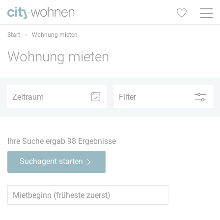
Start
›
Wohnung mieten
Wohnung mieten
1
2
3
4
5+
Zeitraum
Filter
–
Ihre Suche ergab
98
Ergebnisse
Suchagent starten
1
2
3
4
5+
Nord
64