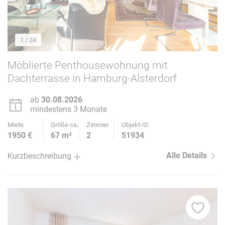
1
/ 24
Möblierte Penthousewohnung mit
Dachterrasse in Hamburg-Alsterdorf
ab
30.08.2026
mindestens 3 Monate
Miete
Größe ca.
Zimmer
Objekt-ID
1950 €
67 m²
2
51934
Alle Details
Kurzbeschreibung