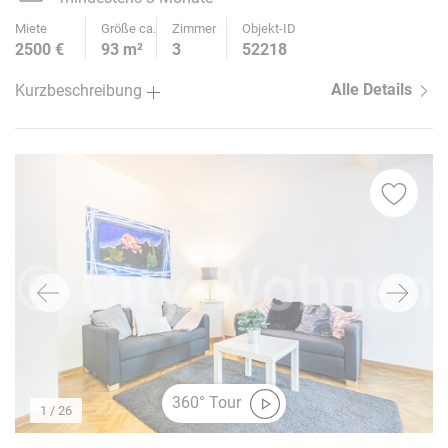
Miete
Größe ca.
Zimmer
Objekt-ID
2500 €
93 m²
3
52218
Alle Details
Kurzbeschreibung
360° Tour
1
/ 26