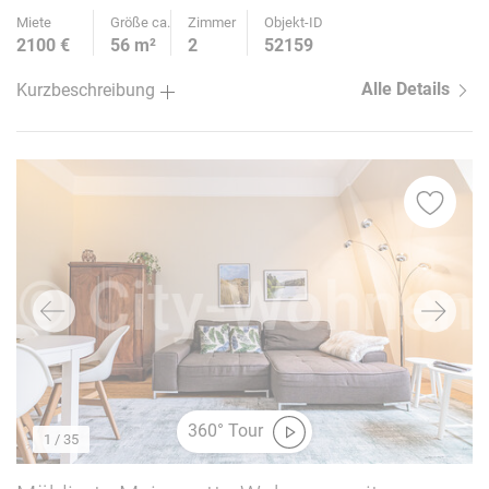
Miete
Größe ca.
Zimmer
Objekt-ID
2100 €
56 m²
2
52159
Alle Details
Kurzbeschreibung
360° Tour
1
/ 35