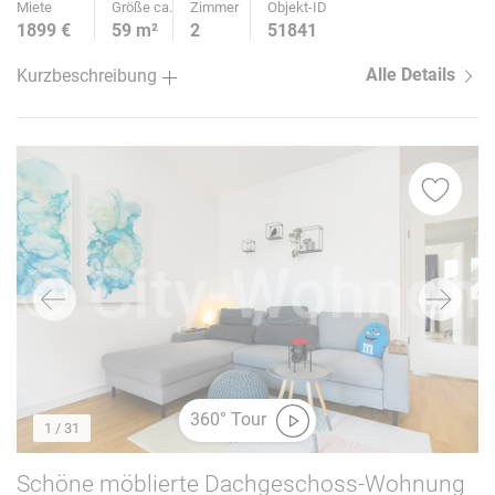
10
Miete
Größe ca.
Zimmer
Objekt-ID
1899 €
59 m²
2
51841
Alle Details
Kurzbeschreibung
360° Tour
1
/ 31
Schöne möblierte Dachgeschoss-Wohnung