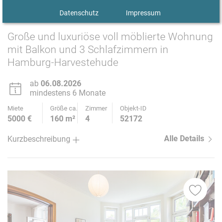
1
/ 39
Datenschutz
Impressum
Große und luxuriöse voll möblierte Wohnung
mit Balkon und 3 Schlafzimmern in
Hamburg-Harvestehude
ab
06.08.2026
mindestens 6 Monate
Miete
Größe ca.
Zimmer
Objekt-ID
5000 €
160 m²
4
52172
Alle Details
Kurzbeschreibung