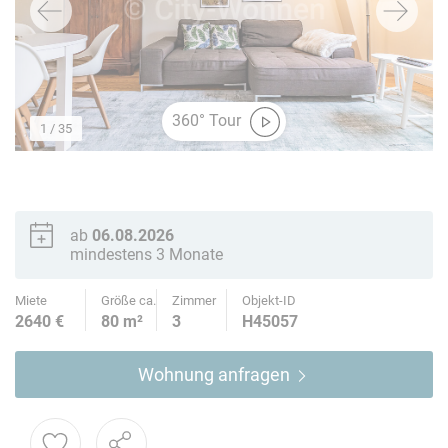
360° Tour
1
/ 35
ab
06.08.2026
mindestens 3 Monate
Miete
Größe ca.
Zimmer
Objekt-ID
2640 €
80 m²
3
H45057
Wohnung anfragen