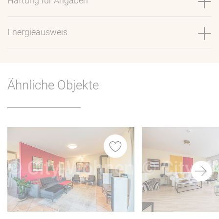
Haftung für Angaben
Energieausweis
Ähnliche Objekte
iste
Merkliste