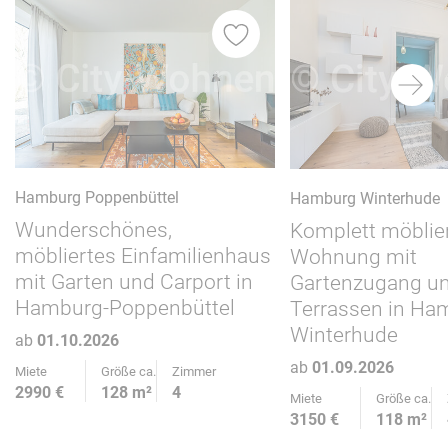
iste
Merkliste
Hamburg Poppenbüttel
Hamburg Winterhude
Wunderschönes,
Komplett möblie
möbliertes Einfamilienhaus
Wohnung mit
mit Garten und Carport in
Gartenzugang u
Hamburg-Poppenbüttel
Terrassen in Ha
Winterhude
ab
01.10.2026
ab
01.09.2026
Miete
Größe ca.
Zimmer
2990 €
128 m²
4
Miete
Größe ca.
3150 €
118 m²