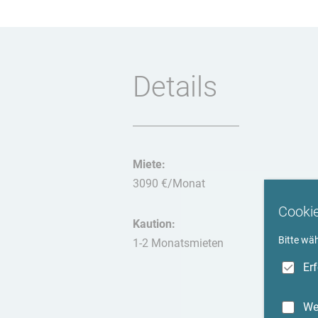
Details
Miete:
3090 €/Monat
Cooki
Kaution:
Bitte wä
1-2 Monatsmieten
Er
We