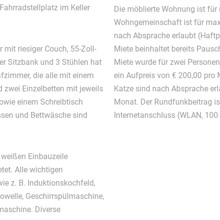
Fahrradstellplatz im Keller
Die möblierte Wohnung ist für
Wohngemeinschaft ist für maxi
nach Absprache erlaubt (Haftpf
t riesiger Couch, 55-Zoll-
Miete beinhaltet bereits Pausc
er Sitzbank und 3 Stühlen hat
Miete wurde für zwei Personen k
fzimmer, die alle mit einem
ein Aufpreis von € 200,00 pro 
 zwei Einzelbetten mit jeweils
Katze sind nach Absprache erla
owie einem Schreibtisch
Monat. Der Rundfunkbeitrag ist
issen und Bettwäsche sind
Internetanschluss (WLAN, 100 
, weißen Einbauzeile
etet. Alle wichtigen
ie z. B. Induktionskochfeld,
rowelle, Geschirrspülmaschine,
maschine. Diverse