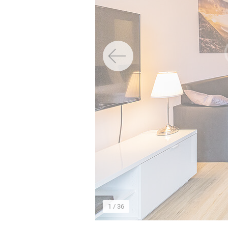
→
1
/ 36