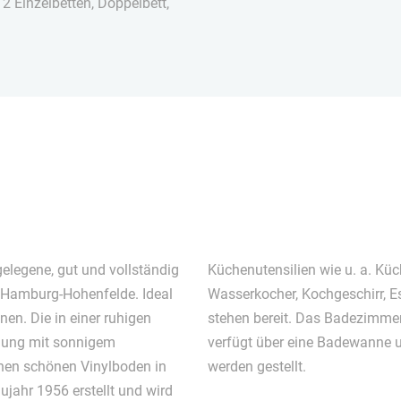
 2 Einzelbetten, Doppelbett,
elegene, gut und vollständig
Küchenutensilien wie u. a. Küc
 Hamburg-Hohenfelde. Ideal
Wasserkocher, Kochgeschirr, E
nnen. Die in einer ruhigen
stehen bereit. Das Badezimmer
nung mit sonnigem
verfügt über eine Badewanne u
nen schönen Vinylboden in
werden gestellt.
jahr 1956 erstellt und wird