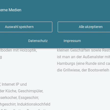
terne Medien
Umgebung
Auswahl speichern
Alle akzeptieren
 (separater Raum),
Sehr zentrumsnah und doch ruh
Datenschutz
Impressum
aujahr 1956, Wohnung, 3.
900 m sind es zur Langen Reihe
lboden mit Holzoptik,
kleinen Geschäften sowie Resta
ng
ist man an der Außenalster mit
Hamburgs (eine Runde sind ca. 
die Grillwiese, der Bootsverlei
 Internet IP und
r Küche, Geschirrspüler,
erkocher, Essgeschirr,
hgeschirr, Induktionskochfeld