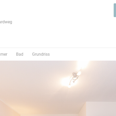
teilen
ardweg
mmer
Bad
Grundriss