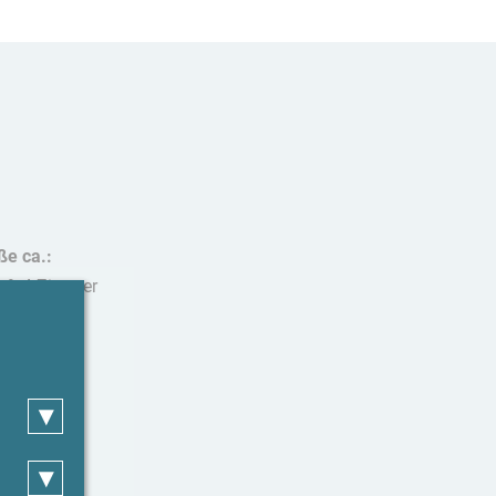
ße ca.:
m², 4 Zimmer
stiere:
ubt
▾
▾