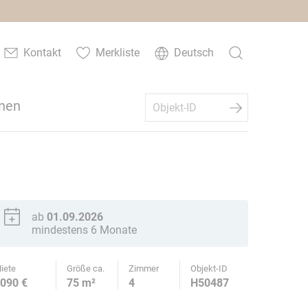
Kontakt
Merkliste
Deutsch
nen
ab
01.09.2026
mindestens 6 Monate
iete
Größe ca.
Zimmer
Objekt-ID
090 €
75 m²
4
H50487