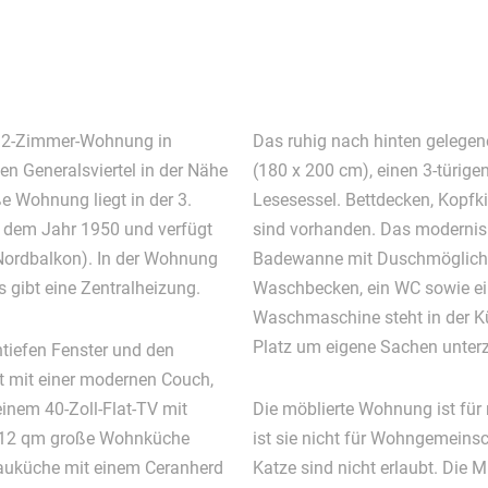
te 2-Zimmer-Wohnung in
Das ruhig nach hinten gelegen
 Generalsviertel in der Nähe
(180 x 200 cm), einen 3-türige
e Wohnung liegt in der 3.
Lesesessel. Bettdecken, Kopf
 dem Jahr 1950 und verfügt
sind vorhanden. Das modernis
 Nordbalkon). In der Wohnung
Badewanne mit Duschmöglichk
 gibt eine Zentralheizung.
Waschbecken, ein WC sowie ei
Waschmaschine steht in der Kü
Platz um eigene Sachen unterz
tiefen Fenster und den
t mit einer modernen Couch,
einem 40-Zoll-Flat-TV mit
Die möblierte Wohnung ist für
a. 12 qm große Wohnküche
ist sie nicht für Wohngemeinsc
bauküche mit einem Ceranherd
Katze sind nicht erlaubt. Die M