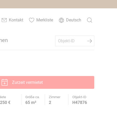
Kontakt
Merkliste
Deutsch
nen
Zurzeit vermietet
iete
Größe ca.
Zimmer
Objekt-ID
250 €
65 m²
2
H47876