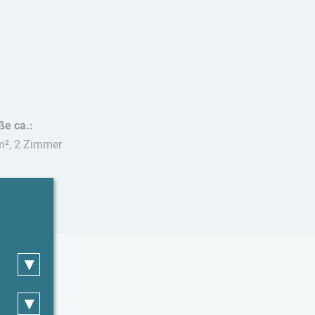
ße ca.:
m², 2 Zimmer
stiere:
t erlaubt
▾
▾