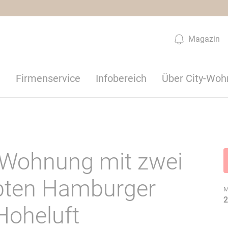
Magazin
n
Firmenservice
Infobereich
Über City-Woh
 Wohnung mit zwei
ebten Hamburger
M
2
 Hoheluft