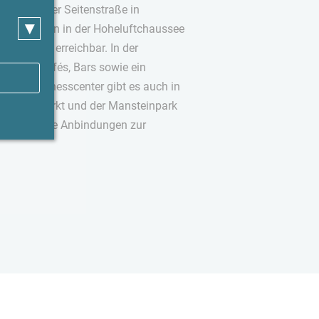
ruhig in einer Seitenstraße in
▾
glichkeiten in der Hoheluftchaussee
 sind gut erreichbar. In der
rants, Cafés, Bars sowie ein
 mit Fitnesscenter gibt es auch in
, der Isemarkt und der Mansteinpark
gibt sehr gute Anbindungen zur