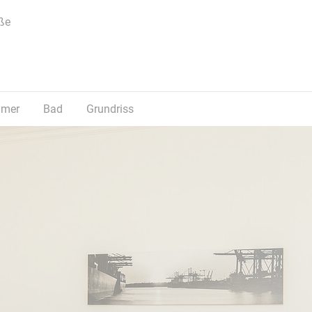
ße
mmer
Bad
Grundriss