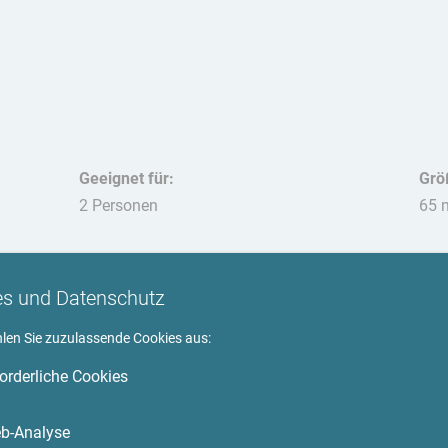
Geeignet für:
Grö
2 Personen
65 
Hau
nich
es und Datenschutz
hlen Sie zuzulassende Cookies aus:
forderliche Cookies
Umgebung
b-Analyse