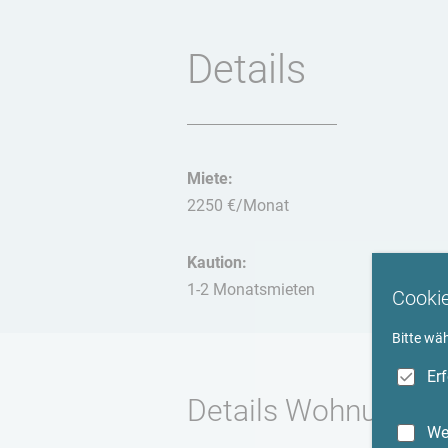
Details
Miete:
2250 €/Monat
Kaution:
1-2 Monatsmieten
Cooki
Bitte wä
Er
Details Wohnung
We