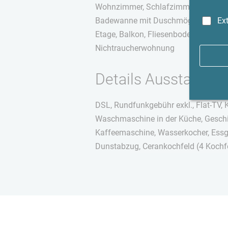
Wohnzimmer, Schlafzimmer, Wohnküc
Ex
Badewanne mit Duschmöglichkeit, B
Etage, Balkon, Fliesenboden, Holzdie
Nichtraucherwohnung
Details Ausstattung
DSL, Rundfunkgebühr exkl., Flat-TV, 
Waschmaschine in der Küche, Geschir
Kaffeemaschine, Wasserkocher, Essge
Dunstabzug, Cerankochfeld (4 Kochfe