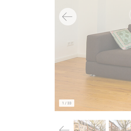
→
1
/ 33
→