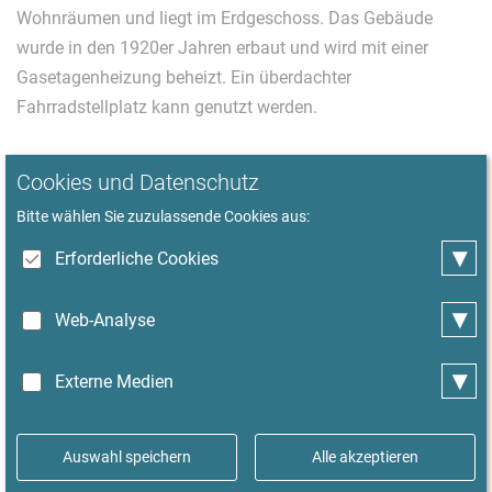
Wohnräumen und liegt im Erdgeschoss. Das Gebäude
wurde in den 1920er Jahren erbaut und wird mit einer
Gasetagenheizung beheizt. Ein überdachter
Fahrradstellplatz kann genutzt werden.
Das Wohnzimmer ist mit einem bequemen Sofa und
Cookies und Datenschutz
Sesseln, einem 40-Zoll-Smart-TV mit Internet,
Bitte wählen Sie zuzulassende Cookies aus:
Kabelanschluss und Amazon Fire TV Stick sowie einer
▾
Kompaktanlage mit CD-Player eingerichtet. Die ca. 9 qm
Erforderliche Cookies
große, separate Küche mit Essecke ist mit Backofen,
▾
Cerankochfeld mit vier Kochfeldern, Mikrowelle mit
Web-Analyse
Backofen- und Grillfunktion, Spülmaschine und Kühl-
▾
Gefrierkombination ausgestattet. Auch Essgeschirr,
Externe Medien
Geschirrtücher, Kochgeschirr und nützliche Kleingeräte für
den Alltag sind vorhanden.
Auswahl speichern
Alle akzeptieren