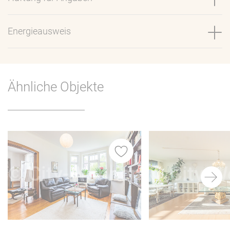
Energieausweis
Ähnliche Objekte
iste
Merkliste