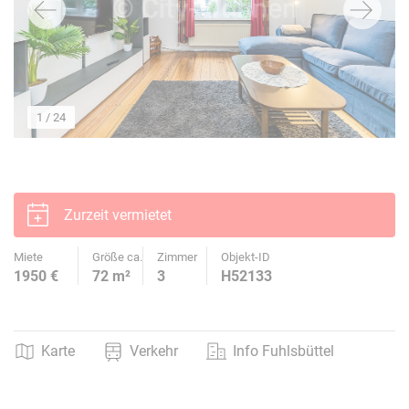
1
/ 24
Zurzeit vermietet
Miete
Größe ca.
Zimmer
Objekt-ID
1950 €
72 m²
3
H52133
Karte
Verkehr
Info Fuhlsbüttel