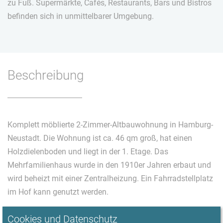
zu Fuß. Supermärkte, Cafés, Restaurants, Bars und Bistros
befinden sich in unmittelbarer Umgebung.
Beschreibung
Komplett möblierte 2-Zimmer-Altbauwohnung in Hamburg-
Neustadt. Die Wohnung ist ca. 46 qm groß, hat einen
Holzdielenboden und liegt in der 1. Etage. Das
Mehrfamilienhaus wurde in den 1910er Jahren erbaut und
wird beheizt mit einer Zentralheizung. Ein Fahrradstellplatz
im Hof kann genutzt werden.
Cookies und Datenschutz
Das Wohnzimmer ist vollständig ausgestattet. Zur