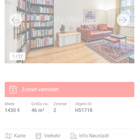
1
/ 17
Zurzeit vermietet
Miete
Größe ca.
Zimmer
Objekt-ID
1430 €
46 m²
2
H51718
Karte
Verkehr
Info Neustadt