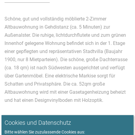
Schöne, gut und vollständig möblierte 2-Zimmer
Altbauwohnung in Gehdistanz (ca. 5 Minuten) zur
Außenalster. Die ruhige, lichtdurchflutete und zum grünen
Innenhof gelegene Wohnung befindet sich in der 1. Etage
einer gepflegten und repräsentativen Stadtvilla (Baujahr
1900, nur 8 Mietparteien). Die schöne, große Dachterrasse
(ca. 18 qm) ist nach Südwesten ausgerichtet und verfügt
über Gartenmöbel. Eine elektrische Markise sorgt für
Schatten und Privatsphäre. Die ca. 52qm große
Altbauwohnung wird mit einer Gasetagenheizung beheizt
und hat einen Designvinylboden mit Holzoptik.
Das Wohnzimmer verfügt über ein Ledersofa mit
Cookies und Datenschutz
Couchtisch, einen bequemen Sessel, einen Tisch zum
Bitte wählen Sie zuzulassende Cookies aus:
Essen und Arbeiten, zwei Stühle, eine geräumige Kommode,