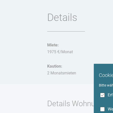
Details
Miete:
1975 €/Monat
Kaution:
2 Monatsmieten
Cooki
Bitte wä
Er
Details Wohnung
We