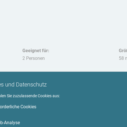
Geeignet für:
Grö
2 Personen
58 
Hau
nich
es und Datenschutz
hlen Sie zuzulassende Cookies aus:
forderliche Cookies
Umgebung
b-Analyse