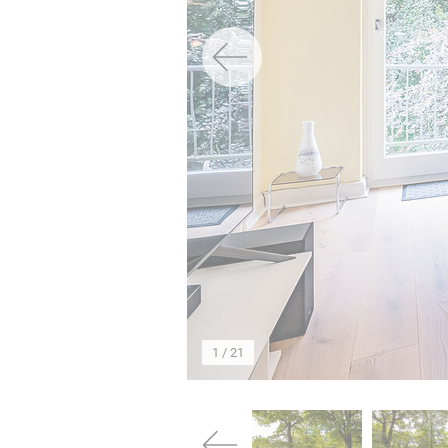
→
1
/ 21
→