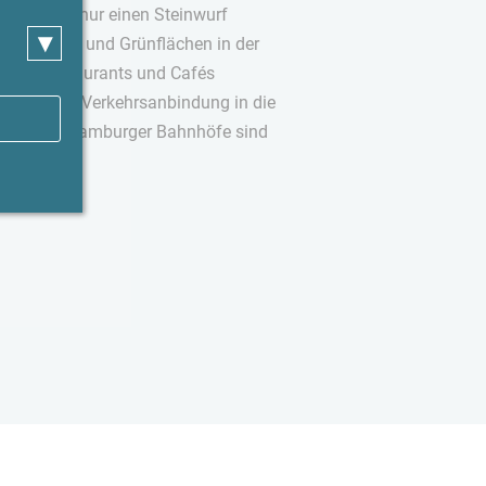
lster sind nur einen Steinwurf
▾
öglichkeiten und Grünflächen in der
ten, Restaurants und Cafés
chaft. Gute Verkehrsanbindung in die
e und die Hamburger Bahnhöfe sind
hbar.