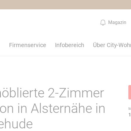
Magazin
n
Firmenservice
Infobereich
Über City-Woh
möblierte 2-Zimmer
n in Alsternähe in
M
1
ehude