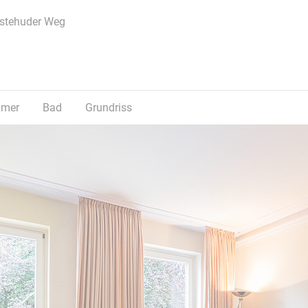
estehuder Weg
mmer
Bad
Grundriss