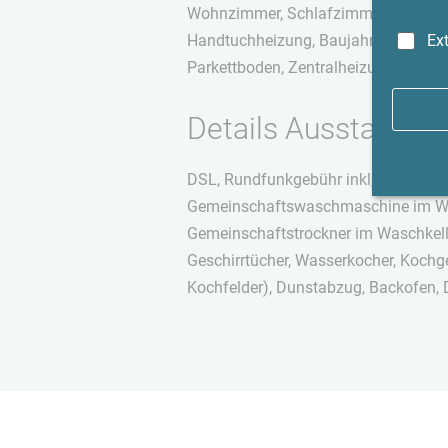
Wohnzimmer, Schlafzimmer, Küche (
Ex
Handtuchheizung, Baujahr 1924, Wohn
Parkettboden, Zentralheizung, Nich
Details Ausstattung
DSL, Rundfunkgebühr inkl, Smart-TV,
Gemeinschaftswaschmaschine im Wasc
Gemeinschaftstrockner im Waschkeller
Geschirrtücher, Wasserkocher, Kochge
Kochfelder), Dunstabzug, Backofen, 