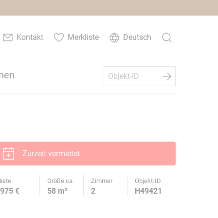
Kontakt
Merkliste
Deutsch
nen
Zurzeit vermietet
iete
Größe ca.
Zimmer
Objekt-ID
975 €
58 m²
2
H49421