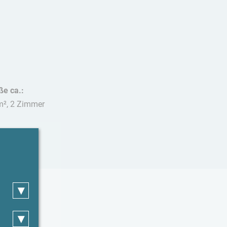
ße ca.:
m², 2 Zimmer
stiere:
t erlaubt
▾
▾