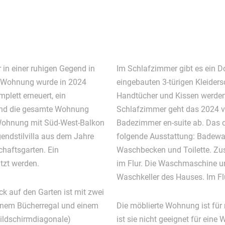
 in einer ruhigen Gegend in
Im Schlafzimmer gibt es ein D
 Wohnung wurde in 2024
eingebauten 3-türigen Kleiders
plett erneuert, ein
Handtücher und Kissen werden
 und die gesamte Wohnung
Schlafzimmer geht das 2024 vo
 Wohnung mit Süd-West-Balkon
Badezimmer en-suite ab. Das 
ugendstilvilla aus dem Jahre
folgende Ausstattung: Badewa
haftsgarten. Ein
Waschbecken und Toilette. Zusä
utzt werden.
im Flur. Die Waschmaschine un
Waschkeller des Hauses. Im Fl
 auf den Garten ist mit zwei
inem Bücherregal und einem
Die möblierte Wohnung ist für
ildschirmdiagonale)
ist sie nicht geeignet für ein