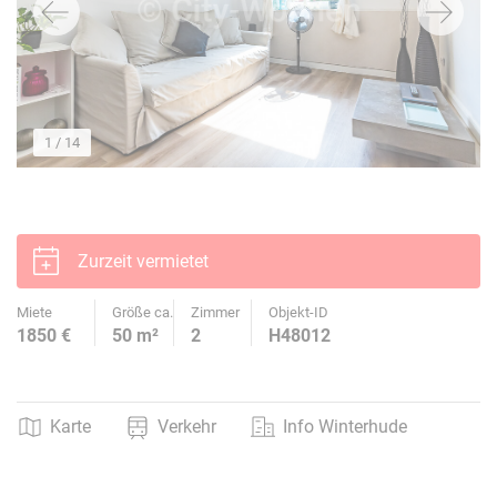
1
/ 14
Zurzeit vermietet
Miete
Größe ca.
Zimmer
Objekt-ID
1850 €
50 m²
2
H48012
Karte
Verkehr
Info Winterhude