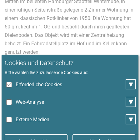
Mitten im beliebten Hamburger Stadtteil Winterhude, in
einer ruhigen Seitenstraße gelegene 2-Zimmer Wohnung in
einem klassischen Rotklinker von 1950. Die Wohnung hat
50 qm, liegt im 1. OG und besticht durch ihren gepflegten
Dielenboden. Das Objekt wird mit einer Zentralheizung
beheizt. Ein Fahrradstellplatz im Hof und im Keller kann
genutzt werden.
Cookies und Datenschutz
Das Wohnzimmer ist gemütlich eingerichtet mit einem
Bitte wählen Sie zuzulassende Cookies aus:
grauem 3-Sitzer Sofa mit Schlaffunktion, einem kleinen
▾
Erforderliche Cookies
Schreibtisch und einem 55# Smart-TV mit Kabel-
Anschluss. Die Wohnküche ist 2024 komplett erneuert
▾
Web-Analyse
worden, erstrahlt nun im modernen, anthraziten Look und
ist ausgestattet mit Ceranfeld, Dunstabzugshaube, Kühl-
▾
Externe Medien
Gefrierkombination, Geschirrspüler sowie vielen
Küchengeräten, z. B.: Kaffeemaschine, Wasserkocher,
Toaster. Ein Esstisch mit vier Stühlen bietet Platz zum