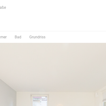
raße
mmer
Bad
Grundriss