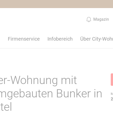
Magazin
n
Firmenservice
Infobereich
Über City-Woh
er-Wohnung mit
umgebauten Bunker in
M
2
tel