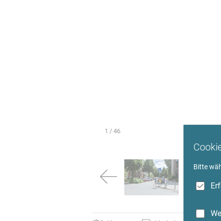
1
/ 46
Cooki
Bitte wä
→
Er
We