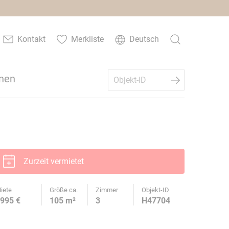
Kontakt
Merkliste
Deutsch
nen
Zurzeit vermietet
iete
Größe ca.
Zimmer
Objekt-ID
995 €
105 m²
3
H47704