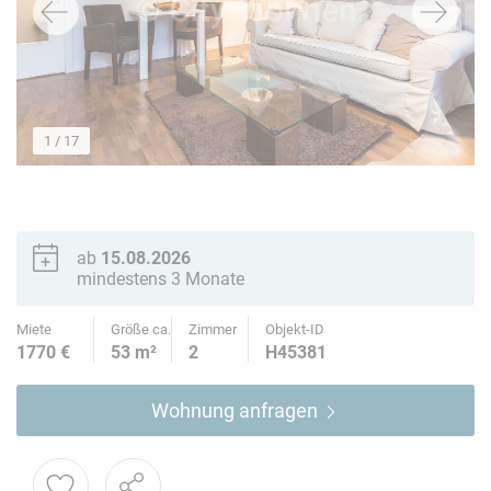
1
/ 17
ab
15.08.2026
mindestens 3 Monate
Miete
Größe ca.
Zimmer
Objekt-ID
1770 €
53 m²
2
H45381
Wohnung anfragen