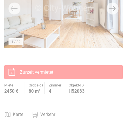
1
/ 32
Zurzeit vermietet
Miete
Größe ca.
Zimmer
Objekt-ID
2450 €
80 m²
4
H52033
Karte
Verkehr