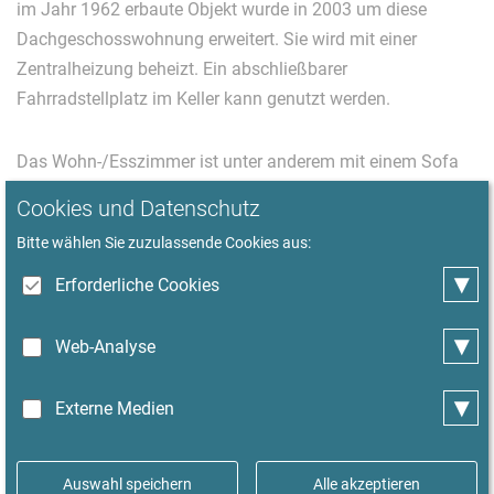
im Jahr 1962 erbaute Objekt wurde in 2003 um diese
Dachgeschosswohnung erweitert. Sie wird mit einer
Zentralheizung beheizt. Ein abschließbarer
Fahrradstellplatz im Keller kann genutzt werden.
Das Wohn-/Esszimmer ist unter anderem mit einem Sofa
(Schlafsofa für Besuch 160 x 200 cm), einem Esstisch,
Cookies und Datenschutz
sowie einem 32-Zoll-Flat-TV mit DVBT2 Anschluss
Bitte wählen Sie zuzulassende Cookies aus:
ausgestattet. Die offene Küche ist in den Wohnbereich
▾
integriert. Sie ist mit einem Backofen mit
Erforderliche Cookies
Mikrowellenfunktion, einem Cerankochfeld (4 Kochfelder),
einer Spülmaschine und einem Kühlschrank mit
▾
Web-Analyse
Gefrierfach ausgestattet. Auch Essgeschirr, Kochgeschirr
und nützliche Kleingeräte sind vorhanden.
▾
Externe Medien
Eine offene Treppe im Wohnzimmer führt in den
Auswahl speichern
Alle akzeptieren
Spitzboden. Dort befindet sich das Schlafzimmer mit