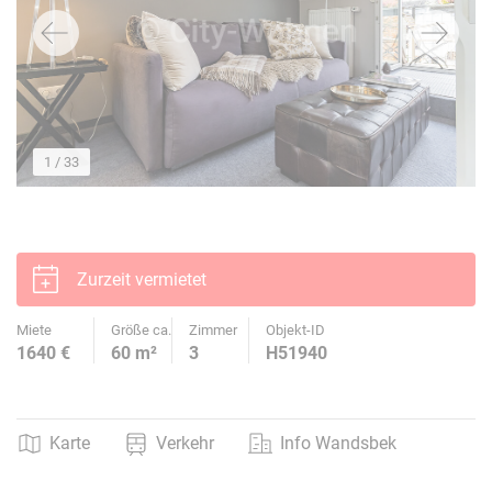
1
/ 33
Zurzeit vermietet
Miete
Größe ca.
Zimmer
Objekt-ID
1640 €
60 m²
3
H51940
Karte
Verkehr
Info Wandsbek