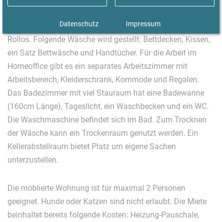
einem niedrigen Doppelbett (180 x 200 cm) mit getrennten
Datenschutz
Impressum
Matratzen. Das helle Schlafzimmer hat Dachfenster mit
Rollos. Folgende Wäsche wird gestellt: Bettdecken, Kissen,
ein Satz Bettwäsche und Handtücher. Für die Arbeit im
Homeoffice gibt es ein separates Arbeitszimmer mit
Arbeitsbereich, Kleiderschrank, Kommode und Regalen.
Das Badezimmer mit viel Stauraum hat eine Badewanne
(160cm Länge), Tageslicht, ein Waschbecken und ein WC.
Die Waschmaschine befindet sich im Bad. Zum Trocknen
der Wäsche kann ein Trockenraum genutzt werden. Ein
Kellerabstellraum bietet Platz um eigene Sachen
unterzustellen.
Die möblierte Wohnung ist für maximal 2 Personen
geeignet. Hunde oder Katzen sind nicht erlaubt. Die Miete
beinhaltet bereits folgende Kosten: Heizung-Pauschale,