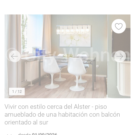
Lavadora
13
Lavavajillas
13
Balcón/jardín
10
Ascensor
7
Aparcamiento
5
Internet
13
Sólo no fumadores
13
Perros permitidos
2
Gatos permitidos
1
1
/ 12
Vivir con estilo cerca del Alster - piso
amueblado de una habitación con balcón
orientado al sur