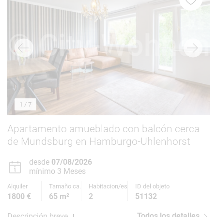
1
/ 7
Apartamento amueblado con balcón cerca
de Mundsburg en Hamburgo-Uhlenhorst
desde
07/08/2026
mínimo 3 Meses
Alquiler
Tamaño ca.
Habitacion/es
ID del objeto
1800 €
65 m²
2
51132
Todos los detalles
Descripción breve