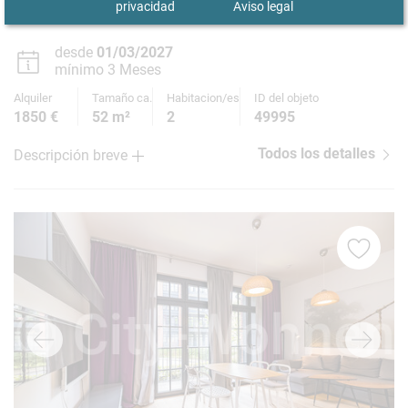
privacidad
Aviso legal
Uhlenhorst
desde
01/03/2027
mínimo 3 Meses
Alquiler
Tamaño ca.
Habitacion/es
ID del objeto
1850 €
52 m²
2
49995
Todos los detalles
Descripción breve