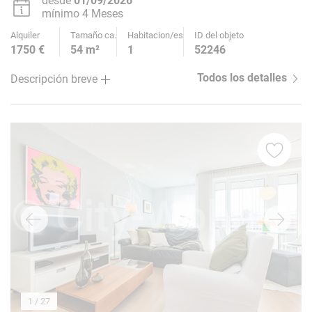
desde
01/09/2026
mínimo 4 Meses
Alquiler
Tamaño ca.
Habitacion/es
ID del objeto
1750 €
54 m²
1
52246
Todos los detalles
Descripción breve
1
/ 27