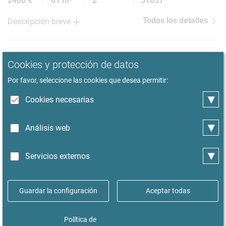
2400 €
61 m²
2
51857
Todos los detalles
Descripción breve
Cookies y protección de datos
Por favor, seleccione las cookies que desea permitir:
▾
Cookies necesarias
▾
Análisis web
▾
Servicios externos
1
/ 18
Guardar la configuración
Aceptar todas
Apartamento amueblado con terraza
soleada muy cerca del Alster in Hamburgo-
Política de