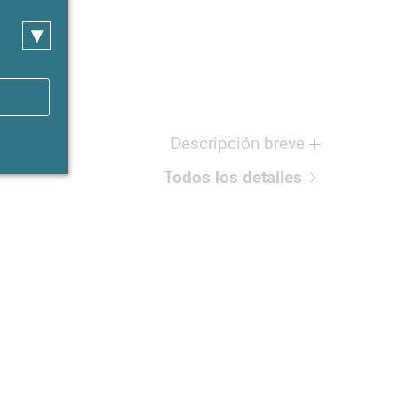
▾
del objeto
5916
Descripción breve
Todos los detalles