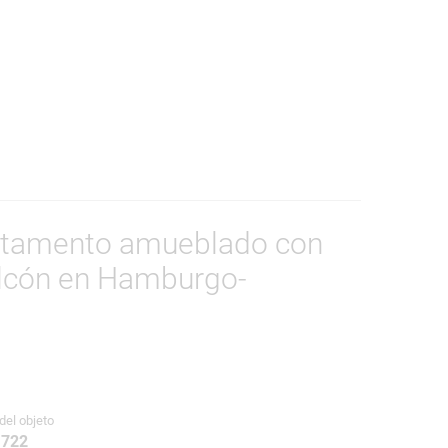
rtamento amueblado con
balcón en Hamburgo-
del objeto
1722