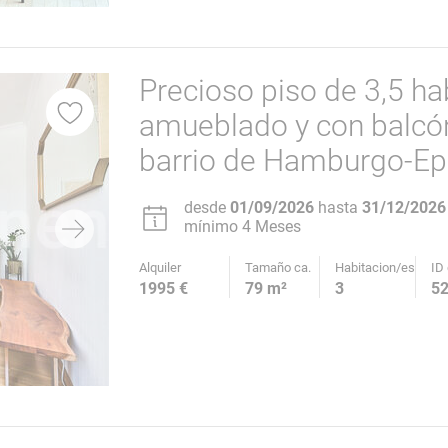
Precioso piso de 3,5 ha
amueblado y con balcón
barrio de Hamburgo-Ep
desde
01/09/2026
hasta
31/12/2026
mínimo 4 Meses
Alquiler
Tamaño ca.
Habitacion/es
ID 
1995 €
79 m²
3
5