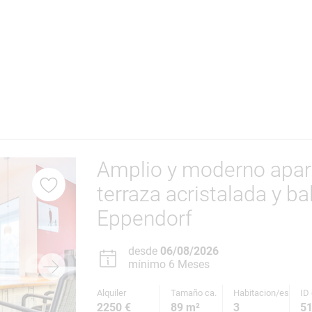
Amplio y moderno apa
terraza acristalada y 
Eppendorf
desde
06/08/2026
mínimo 6 Meses
Alquiler
Tamaño ca.
Habitacion/es
ID 
2250 €
89 m²
3
5