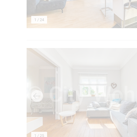
1
/ 24
→
1
/ 25