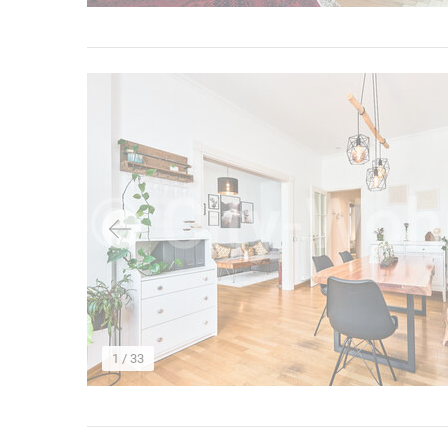
→
1
/ 33