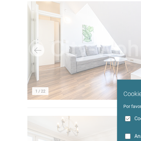
→
1
/ 22
Cookie
Por favor
Co
An