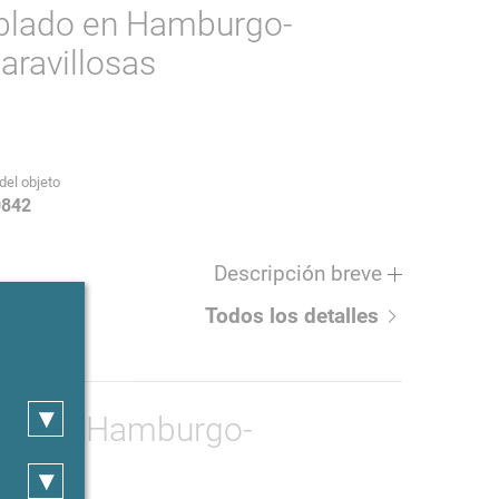
blado en Hamburgo-
aravillosas
del objeto
0842
Descripción breve
Todos los detalles
▾
quila en Hamburgo-
▾