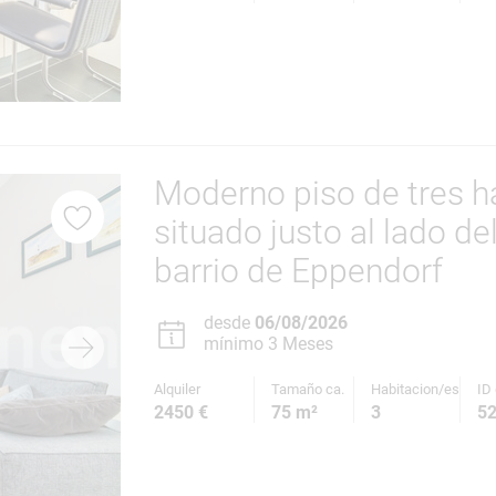
Moderno piso de tres h
situado justo al lado de
barrio de Eppendorf
desde
06/08/2026
mínimo 3 Meses
Alquiler
Tamaño ca.
Habitacion/es
ID 
2450 €
75 m²
3
5