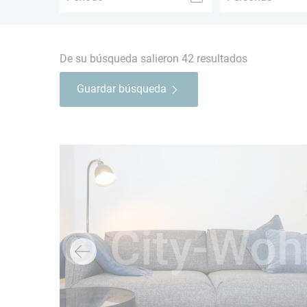
De su búsqueda salieron
42
resultados
Guardar búsqueda
→