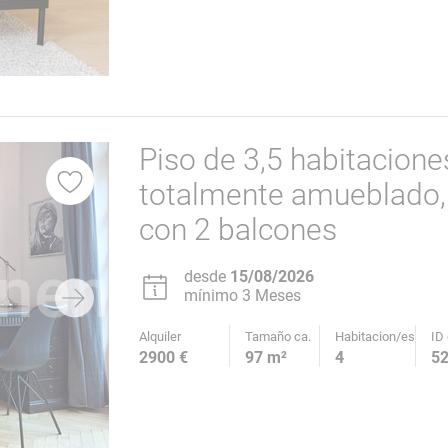
Piso de 3,5 habitacion
totalmente amueblado,
con 2 balcones
desde
15/08/2026
mínimo 3 Meses
Alquiler
Tamaño ca.
Habitacion/es
ID 
2900 €
97 m²
4
5