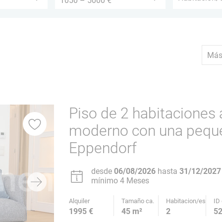
Piso de 2 habitaciones 
moderno con una peque
Eppendorf
desde
06/08/2026
hasta
31/12/2027
mínimo 4 Meses
Alquiler
Tamaño ca.
Habitacion/es
ID 
1995 €
45 m²
2
5