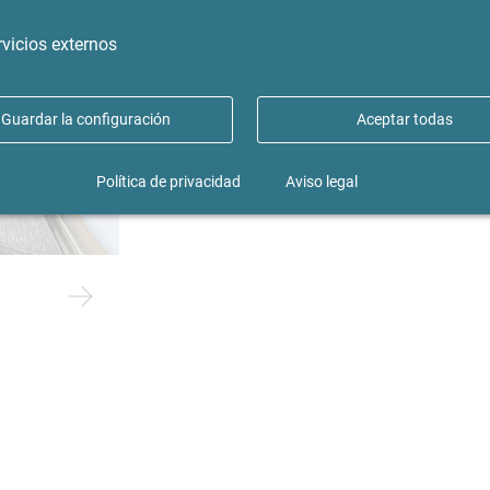
desde
06/08/2026
mínimo 3 Meses
rvicios externos
Alquiler
Tamaño ca.
Habitacion/es
ID 
1250 €
52 m²
2
4
Guardar la configuración
Aceptar todas
Política de privacidad
Aviso legal