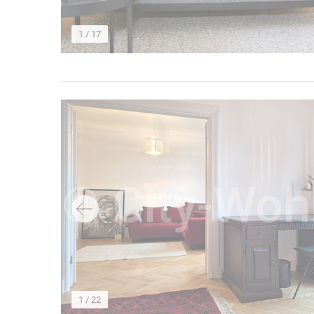
1
/ 17
→
1
/ 22