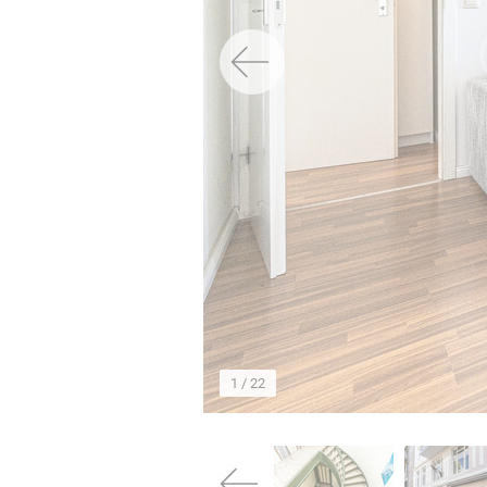
→
1
/ 22
→