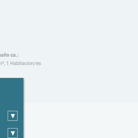
año ca.:
m², 1 Habitacion/es
cotas:
mitido
▾
▾