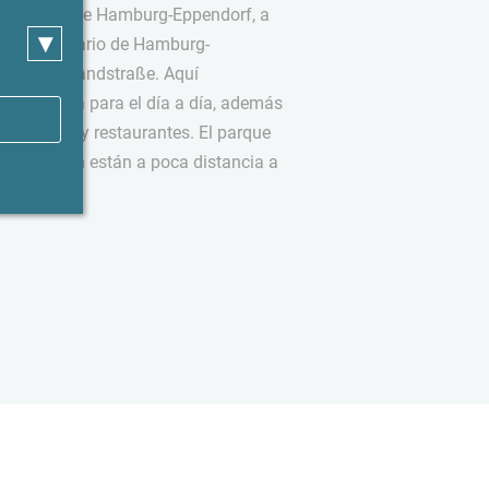
ar distrito de Hamburg-Eppendorf, a
▾
 Universitario de Hamburg-
pendorfer Landstraße. Aquí
ue necesita para el día a día, además
cafeterías y restaurantes. El parque
ad también están a poca distancia a