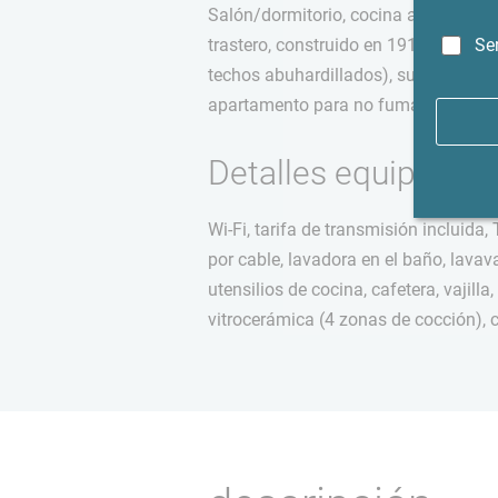
Salón/dormitorio, cocina abierta (inte
Se
trastero, construido en 1912, apartam
techos abuhardillados), suelo laminad
apartamento para no fumadores.
Detalles equipamie
Wi-Fi, tarifa de transmisión incluida
por cable, lavadora en el baño, lavava
utensilios de cocina, cafetera, vajilla
vitrocerámica (4 zonas de cocción),