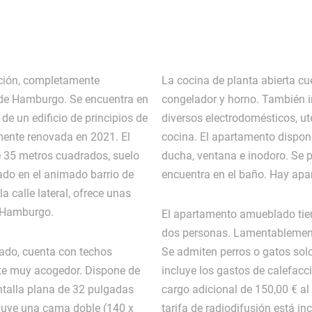
ción, completamente
La cocina de planta abierta cue
 de Hamburgo. Se encuentra en
congelador y horno. También in
 de un edificio de principios de
diversos electrodomésticos, ute
mente renovada en 2021. El
cocina. El apartamento dispon
 35 metros cuadrados, suelo
ducha, ventana e inodoro. Se p
ado en el animado barrio de
encuentra en el baño. Hay apar
 calle lateral, ofrece unas
e Hamburgo.
El apartamento amueblado ti
dos personas. Lamentablement
pado, cuenta con techos
Se admiten perros o gatos solo
te muy acogedor. Dispone de
incluye los gastos de calefacci
ntalla plana de 32 pulgadas
cargo adicional de 150,00 € al
luye una cama doble (140 x
tarifa de radiodifusión está in