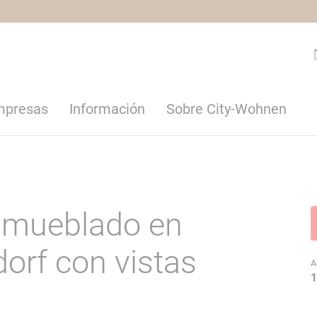
empresas
Información
Sobre City-Wohnen
 amueblado en
rf con vistas
A
1