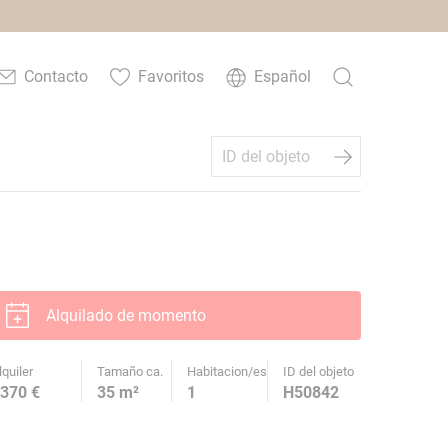
Contacto
Favoritos
Español
Alquilado de momento
lquiler
Tamaño ca.
Habitacion/es
ID del objeto
370 €
35 m²
1
H50842