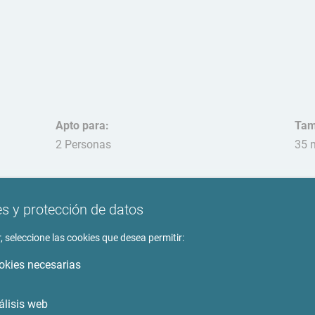
Apto para:
Tam
2 Personas
35 
Mas
per
s y protección de datos
, seleccione las cookies que desea permitir:
okies necesarias
to
Entorno
álisis web