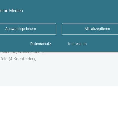
er Raum), Dusche, Baujahr
Viele Parks und Grünanlagen 
en, Zentralheizung,
Einkaufsmöglichkeiten, Restau
terne Medien
Wandsbeker Chaussee.
Auswahl speichern
Alle akzeptieren
Datenschutz
Impressum
 Flat-TV, Internet IP,
emaschine, Wasserkocher,
eld (4 Kochfelder),