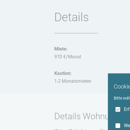
Details
Miete:
970 €/Monat
Kaution:
1-2 Monatsmieten
Cooki
Bitte wä
Er
Details Wohnung
We