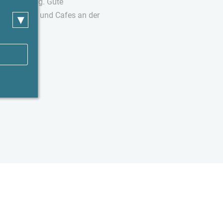
in Umgebung. Gute
rants, Bars und Cafes an der
▾