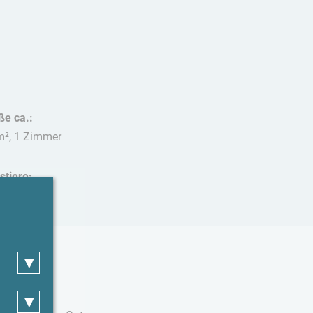
ße ca.:
m², 1 Zimmer
stiere:
t erlaubt
▾
▾