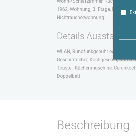
Wohn-/Schlafzimmer, Küche (separat
1962, Wohnung, 3. Etage, Laminatbod
Ex
Nichtraucherwohnung
Details Ausstattung
WLAN, Rundfunkgebühr exkl., Smart-TV,
Geschirrtücher, Kochgeschirr, Kaffe
Toaster, Küchenmaschine, Cerankochf
Doppelbett
Beschreibung