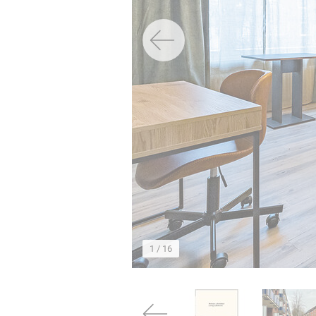
→
1
/ 16
→