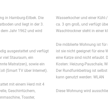
g in Hamburg-Eilbek. Die
Wasserkocher und einer Kühl-/G
boden und liegt in der 3.
ca. 3 qm groß, und verfügt üb
 dem Jahr 1962 und wird
Waschtrockner steht in einer k
Die möblierte Wohnung ist für
dig ausgestattet und verfügt
ist sie nicht geeignet für eine Wohnge
r viel Stauraum, ein
eine Katze sind nicht erlaubt. 
nnte Matratzen), sowie ein
Kosten: Heizung-Pauschale, W
oll (Smart TV über Internet).
Der Rundfunkbeitrag ist selbst
kann genutzt werden: WLAN
lle, Geschirrtüchern,
Diese Wohnung wird ausschließ
enmaschine, Toaster,