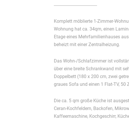
Komplett möblierte 1-Zimmer-Wohnun
Wohnung hat ca. 34qm, einen Laminat
Etage eines Mehrfamilienhauses aus
beheizt mit einer Zentralheizung.
Das Wohn-/Schlafzimmer ist vollstän
über eine breite Schrankwand mit seh
Doppelbett (180 x 200 cm, zwei getre
graues Sofa und einen 1 Flat-TV, 50 Z
Die ca. 5 qm große Küche ist ausgestattet mit einem Herd mit 4
Ceran-Kochfeldern, Backofen, Mikrowe
Kaffeemaschine, Kochgeschirr, Küch