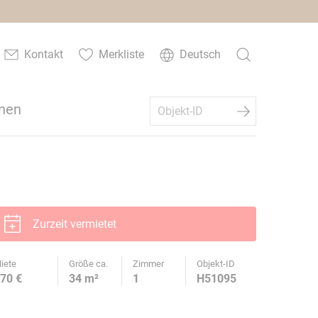
Kontakt
Merkliste
Deutsch
nen
Zurzeit vermietet
iete
Größe ca.
Zimmer
Objekt-ID
70 €
34 m²
1
H51095