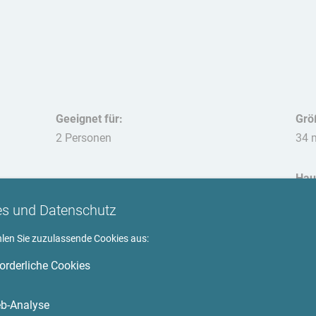
Geeignet für:
Grö
2 Personen
34 
Hau
nich
es und Datenschutz
hlen Sie zuzulassende Cookies aus:
forderliche Cookies
Umgebung
b-Analyse