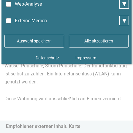
Gefrierfach. Diverse Küchengeräte, Kochgeschirr,
▾
Web-Analyse
Essgeschirr und Geschirrtücher werden zur Verfügung
gestellt. Badezimmer mit Dusche, Handtücher werden
▾
Externe Medien
bereitgestellt. Im Keller befindet sich die
Gemeinschaftswaschmaschine (Kosten extra).
Auswahl speichern
Alle akzeptieren
Ein Hund oder eine Katze sind nicht erlaubt. Die Miete
beinhaltet bereits folgende Kosten: Heizung-Pauschale,
Datenschutz
Impressum
Wasser-Pauschale, Strom-Pauschale. Der Rundfunkbeitrag
ist selbst zu zahlen. Ein Internetanschluss (WLAN) kann
genutzt werden.
Diese Wohnung wird ausschließlich an Firmen vermietet.
Empfohlener externer Inhalt: Karte