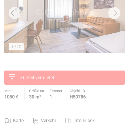
1
/ 17
Zurzeit vermietet
Miete
Größe ca.
Zimmer
Objekt-ID
1050 €
30 m²
1
H50786
Karte
Verkehr
Info Eilbek