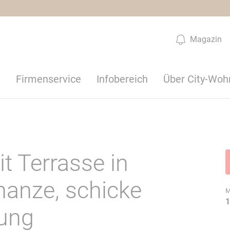
Magazin
n
Firmenservice
Infobereich
Über City-Woh
 Terrasse in
anze, schicke
M
1
ung