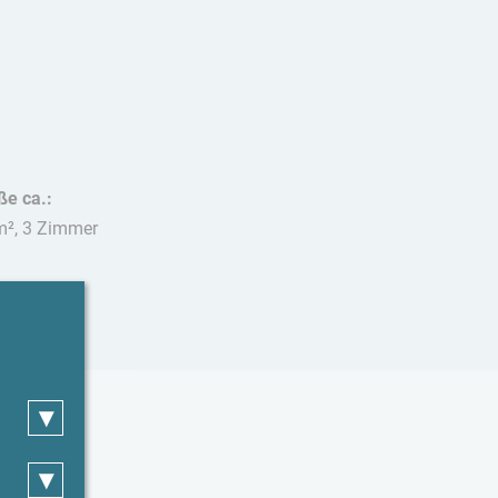
ße ca.:
m², 3 Zimmer
stiere:
t erlaubt
▾
▾