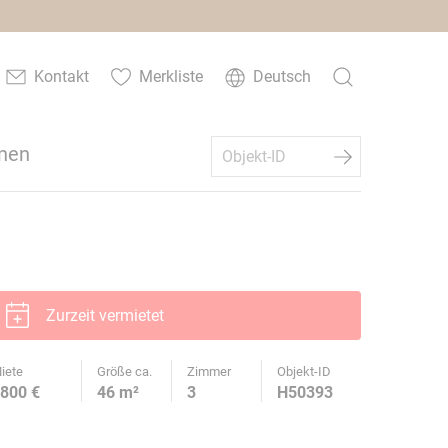
Kontakt
Merkliste
Deutsch
nen
Zurzeit vermietet
iete
Größe ca.
Zimmer
Objekt-ID
800 €
46 m²
3
H50393