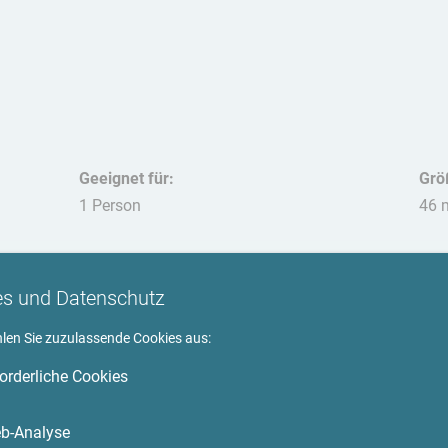
Geeignet für:
Grö
1 Person
46 
Hau
nich
es und Datenschutz
hlen Sie zuzulassende Cookies aus:
forderliche Cookies
Umgebung
b-Analyse