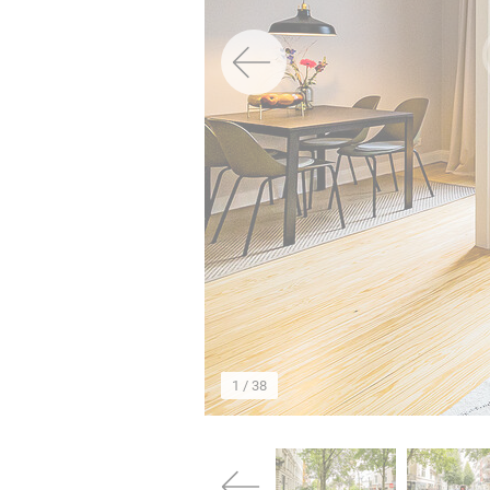
→
1
/ 38
→