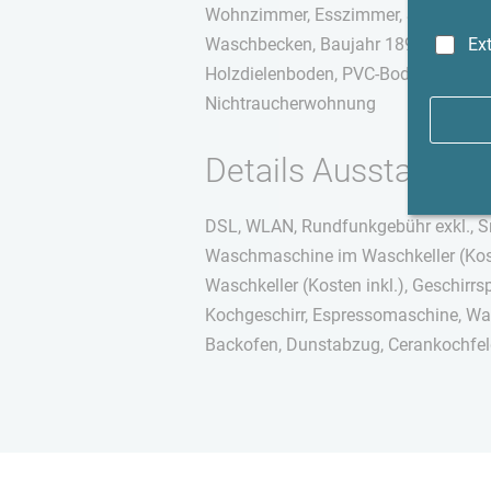
Wohnzimmer, Esszimmer, Schlafzimm
Ex
Waschbecken, Baujahr 1890, Wohnung
Holzdielenboden, PVC-Bodenbelag mit
Nichtraucherwohnung
Details Ausstattung
DSL, WLAN, Rundfunkgebühr exkl., S
Waschmaschine im Waschkeller (Koste
Waschkeller (Kosten inkl.), Geschirrsp
Kochgeschirr, Espressomaschine, Was
Backofen, Dunstabzug, Cerankochfeld