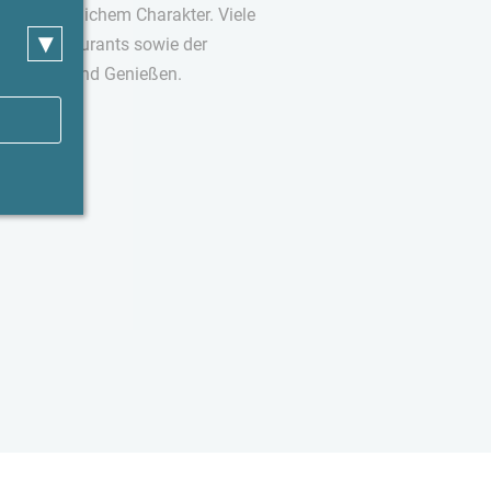
barschaftlichem Charakter. Viele
▾
 und Restaurants sowie der
Bummeln und Genießen.
fu-Lodge.