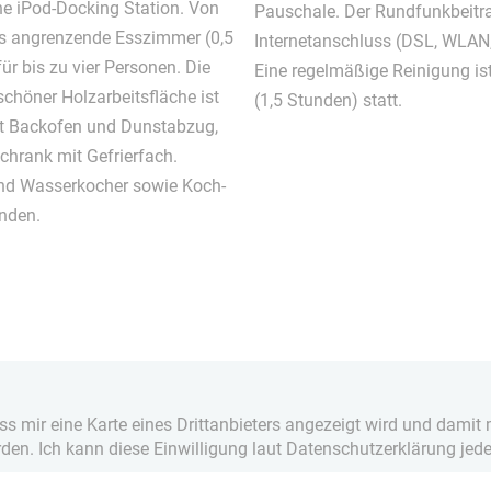
ine iPod-Docking Station. Von
Pauschale. Der Rundfunkbeitrag
as angrenzende Esszimmer (0,5
Internetanschluss (DSL, WLAN,
ür bis zu vier Personen. Die
Eine regelmäßige Reinigung ist
chöner Holzarbeitsfläche ist
(1,5 Stunden) statt.
it Backofen und Dunstabzug,
hrank mit Gefrierfach.
nd Wasserkocher sowie Koch-
anden.
ass mir eine Karte eines Drittanbieters angezeigt wird und dam
rden. Ich kann diese Einwilligung laut Datenschutzerklärung jede