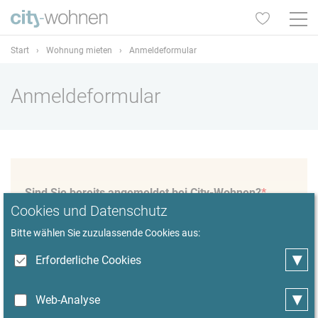
Start
›
Wohnung mieten
›
Anmeldeformular
Anmeldeformular
Sind Sie bereits angemeldet bei City-Wohnen?
*
Cookies und Datenschutz
Ja
Nein
Bitte wählen Sie zuzulassende Cookies aus:
▾
Erforderliche Cookies
▾
Web-Analyse
weiter