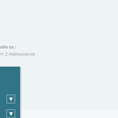
año ca.:
m², 2 Habitacion/es
cotas:
hibido
▾
▾