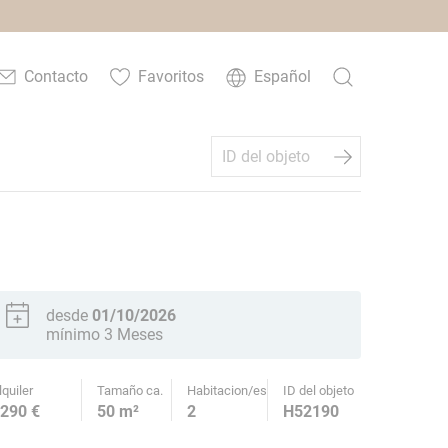
Contacto
Favoritos
Español
desde
01/10/2026
mínimo 3 Meses
lquiler
Tamaño ca.
Habitacion/es
ID del objeto
290 €
50 m²
2
H52190