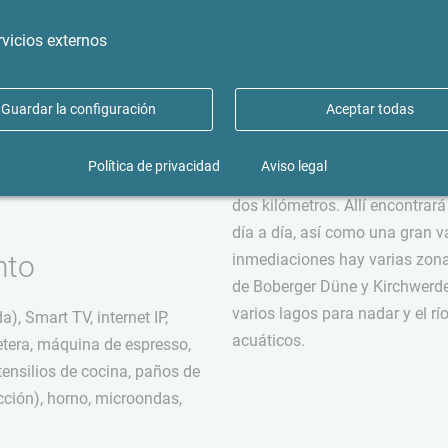
to
Entorno
rvicios externos
erta (integrada en el salón),
Este apartamento se encuentra
Guardar la configuración
Aceptar todas
ento independiente, primera
con excelentes conexiones de t
os), terraza en la azotea, suelo
coche, se puede llegar al cent
Política de privacidad
Aviso legal
iante, chimenea, apartamento
minutos. Bergedorf, con su en
dos kilómetros. Allí encontrará
día a día, así como una gran v
nto
inmediaciones hay varias zonas
de Boberger Düne y Kirchwerd
varios lagos para nadar y el rí
a), Smart TV, internet IP,
acuáticos.
fetera, máquina de espresso,
utensilios de cocina, paños de
cción), horno, microondas,