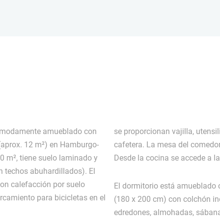
cómodamente amueblado con
se proporcionan vajilla, utensi
r (aprox. 12 m²) en Hamburgo-
cafetera. La mesa del comedor
0 m², tiene suelo laminado y
Desde la cocina se accede a la
n techos abuhardillados). El
con calefacción por suelo
El dormitorio está amueblado
camiento para bicicletas en el
(180 x 200 cm) con colchón in
edredones, almohadas, sábanas