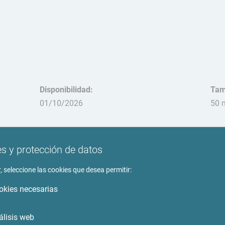
Disponibilidad:
Tam
01/10/2026
50 
Periodo de alquiler:
Mas
3 - 12 Meses
pro
s y protección de datos
, seleccione las cookies que desea permitir:
Apto para:
1 Persona
okies necesarias
álisis web