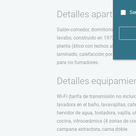
Detalles apartamen
Se
Salón-comedor, dormitorio, cocina abi
lavabo, construido en 1972, apartam
planta (ático con techos abuhardillad
laminado, calefacción por suelo rad
para no fumadores.
Detalles equipamie
Wi-Fi (tarifa de transmisión no incluid
lavadora en el baño, lavavajillas, ca
hervidor de agua, tostadora, vajilla, 
cocina, vitrocerámica (4 zonas de co
campana extractora, cama doble