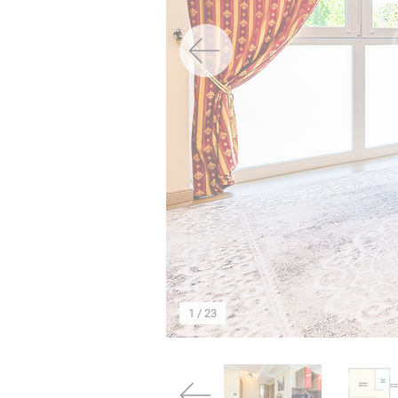
→
1
/ 23
→