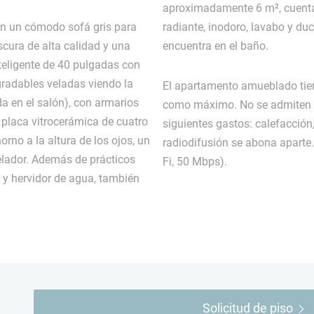
aproximadamente 6 m², cuenta 
n un cómodo sofá gris para
radiante, inodoro, lavabo y du
cura de alta calidad y una
encuentra en el baño.
teligente de 40 pulgadas con
gradables veladas viendo la
El apartamento amueblado tie
da en el salón), con armarios
como máximo. No se admiten per
 placa vitrocerámica de cuatro
siguientes gastos: calefacción,
rno a la altura de los ojos, un
radiodifusión se abona aparte.
gelador. Además de prácticos
Fi, 50 Mbps).
y hervidor de agua, también
Solicitud de piso