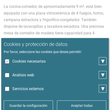
La cocina-comedor, de aproximadamente 9 m², está bien
equipada con una placa vitrocerámica de 4 fuegos, horno,
campana extractora y frigorífico-congelador. También
dispone de lavavajillas y lavadora-secadora. Una preciosa
mesa de comedor de madera tiene capacidad para 4
personas. Además, se ofrecen diversos electrodomésticos,
Cookies y protección de datos
utensilios de cocina y vajilla.
Por favor, seleccione las cookies que desea permitir:
▾
La habitación cuenta con una cama doble (160 x 200 cm)
Cookies necesarias
y un armario. Se proporcionan edredones de verano e
▾
invierno, almohadas y ropa de cama. El baño, modernizado
Análisis web
y con luz natural, dispone de una ducha a ras de suelo con
cabezal de efecto lluvia, un toallero eléctrico, un lavabo y
▾
Servicios externos
un inodoro. Se proporcionan toallas.
Guardar la configuración
Aceptar todas
El apartamento amueblado tiene capacidad para una