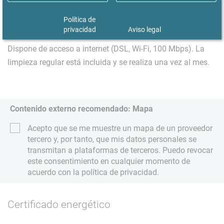
persona como máximo. No se admiten perros ni gatos. El
Política de
alquiler incluye los gastos de calefacción, agua y
privacidad
Aviso legal
electricidad. También se incluye la tasa de radiodifusión.
Dispone de acceso a internet (DSL, Wi-Fi, 100 Mbps). La
limpieza regular está incluida y se realiza una vez al mes.
Contenido externo recomendado: Mapa
Acepto que se me muestre un mapa de un proveedor
tercero y, por tanto, que mis datos personales se
transmitan a plataformas de terceros. Puedo revocar
este consentimiento en cualquier momento de
acuerdo con la política de privacidad.
Certificado energético