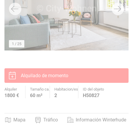
1
/ 25
Alquilado de momento
Alquiler
Tamaño ca.
Habitacion/es
ID del objeto
1800 €
60 m²
2
H50827
Mapa
Tráfico
Información Winterhude