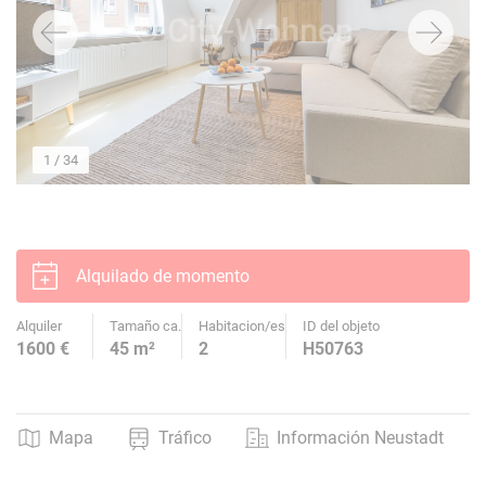
1
/ 34
Alquilado de momento
Alquiler
Tamaño ca.
Habitacion/es
ID del objeto
1600 €
45 m²
2
H50763
Mapa
Tráfico
Información Neustadt