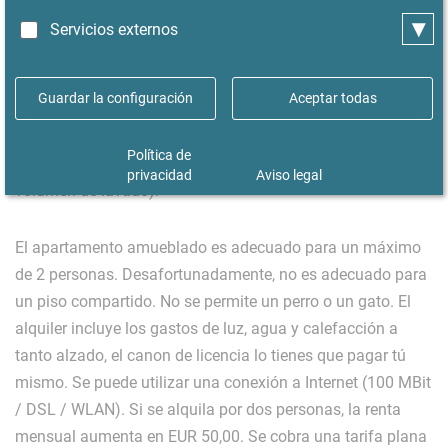
El dormitorio (0,5 habitaciones) está amueblado con una
▾
cama doble (140x200). Se proporcionan edredones
Servicios externos
(antialérgicos), almohadas con fundas antialérgicas y ropa
de cama. El baño también se reformó por completo en
Guardar la configuración
Aceptar todas
2022 y ahora cuenta con cerámica y azulejos de baño de
alta calidad, una ducha circular de 90x90, un inodoro
Política de
suspendido y una lavadora que ahorra espacio (4 kg de
privacidad
Aviso legal
volumen de lavado).
El apartamento amueblado es adecuado para un máximo
de 2 personas. Desafortunadamente, no es adecuado para
un piso compartido. No se permite un perro o un gato. El
alquiler incluye los gastos de luz, agua y calefacción a
tanto alzado, el canon de licencia lo tienes que pagar tú
mismo. Se puede utilizar una conexión a Internet (100 MBit
/ DSL / WLAN). Si se alquila por dos personas, la renta
mensual aumenta en EUR 50,00. Se cobra una tarifa plana