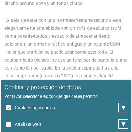
diseño escandinavo y en tonos claros.
La sala de estar con una hermosa ventana redonda está
elegantemente amueblada con un sofá de esquina (sofá
cama para invitados y espacio de almacenamiento
adicional), un armario rústico antiguo y un estante USM-
Haller que también se puede usar como escritorio. El
equipamiento técnico incluye un televisor de pantalla plana
con conexión por cable. En la cocina separada hay una
línea empotrada (nueva en 2022) con una cocina de
inducción (4 placas) con horno y un refrigerador con
Cookies y protección de datos
congelador. Se proporcionan varios electrodomésticos de
Por favor, seleccione las cookies que desea permitir:
cocina, utensilios de cocina, cubiertos. Frente a la ventana
▾
Cookies necesarias
hay una mesa de desayuno con espacio para hasta tres
personas.
▾
Análisis web