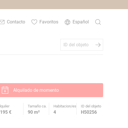
Contacto
Favoritos
Español
Alquilado de momento
lquiler
Tamaño ca.
Habitacion/es
ID del objeto
195 €
90 m²
4
H50256