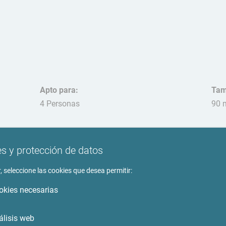
Apto para:
Tam
4 Personas
90 
Mas
pro
s y protección de datos
, seleccione las cookies que desea permitir:
okies necesarias
to
Entorno
álisis web