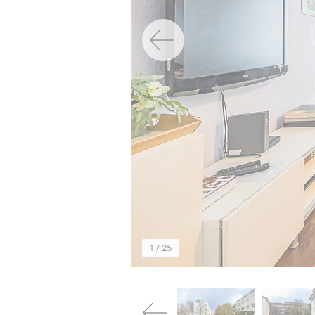
→
1
/ 25
→