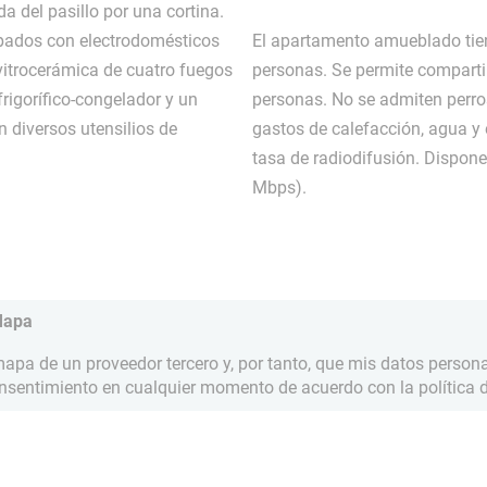
a del pasillo por una cortina.
pados con electrodomésticos
El apartamento amueblado tie
vitrocerámica de cuatro fuegos
personas. Se permite compart
rigorífico-congelador y un
personas. No se admiten perros 
n diversos utensilios de
gastos de calefacción, agua y 
tasa de radiodifusión. Dispone
Mbps).
Mapa
pa de un proveedor tercero y, por tanto, que mis datos person
onsentimiento en cualquier momento de acuerdo con la política d