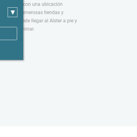
in embargo, con una ubicación
▾
tel. Hay numerosas tiendas y
es. Se puede llegar al Alster a pie y
es para caminar.