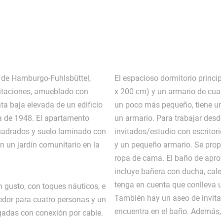
al de Hamburgo-Fuhlsbüttel,
El espacioso dormitorio princ
itaciones, amueblado con
x 200 cm) y un armario de cuat
ta baja elevada de un edificio
un poco más pequeño, tiene un
a de 1948. El apartamento
un armario. Para trabajar des
uadrados y suelo laminado con
invitados/estudio con escritor
on un jardín comunitario en la
y un pequeño armario. Se pro
ropa de cama. El baño de ap
incluye bañera con ducha, calef
tenga en cuenta que conlleva u
 gusto, con toques náuticos, e
También hay un aseo de invita
dor para cuatro personas y un
encuentra en el baño. Además,
lgadas con conexión por cable.