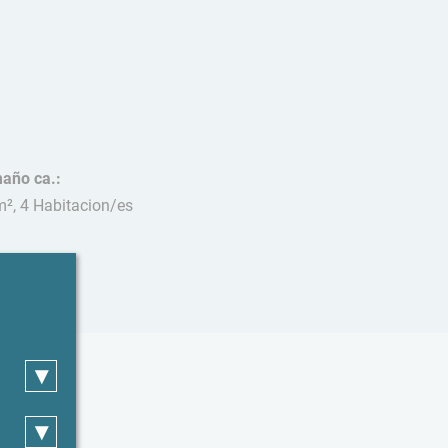
año ca.:
m², 4 Habitacion/es
cotas:
hibido
▾
▾