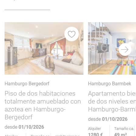
itos
Favoritos
Hamburgo Barmbek
Hamburgo Bergedorf
Apartamento bie
Piso de dos habitaciones
de dos niveles e
totalmente amueblado con
Hamburgo-Barm
azotea en Hamburgo-
Bergedorf
desde
01/10/2026
desde
01/10/2026
Alquiler
Tamaño ca.
1280 €
49 m²