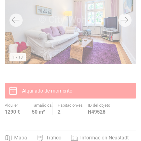
1
/ 18
Alquilado de momento
Alquiler
Tamaño ca.
Habitacion/es
ID del objeto
1290 €
50 m²
2
H49528
Mapa
Tráfico
Información Neustadt