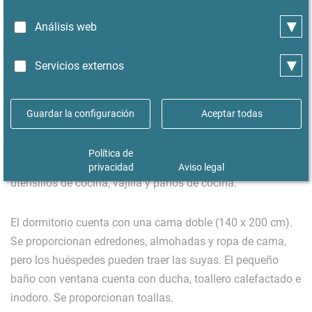
▾
Análisis web
El salón está amueblado con un sofá blanco, un cómodo
sillón, una mesa de comedor para dos y una zona de
▾
Servicios externos
trabajo con escritorio. Hay un televisor de pantalla plana de
30 pulgadas con cable. La cocina independiente (de aprox.
10 m²) cuenta con una cocina eléctrica de 4 fuegos con
Guardar la configuración
Aceptar todas
horno y un frigorífico-congelador. También hay lavavajillas
y lavadora. El acceso al balcón, con asientos, se encuentra
Política de
en la cocina. Se proporcionan varios electrodomésticos,
privacidad
Aviso legal
utensilios de cocina, vajilla y paños de cocina.
El dormitorio cuenta con una cama doble (140 x 200 cm).
Se proporcionan edredones, almohadas y ropa de cama,
pero los huéspedes pueden traer las suyas. El pequeño
baño con ventana cuenta con ducha, toallero calefactado e
inodoro. Se proporcionan toallas.