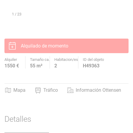
1
/ 23
Alquilado de momento
Alquiler
Tamaño ca.
Habitacion/es
ID del objeto
1550 €
55 m²
2
H49363
Mapa
Tráfico
Información Ottensen
Detalles