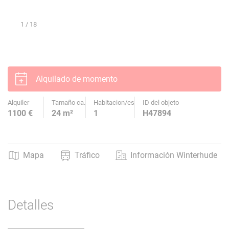
1
/ 18
Alquilado de momento
Alquiler
Tamaño ca.
Habitacion/es
ID del objeto
1100 €
24 m²
1
H47894
Mapa
Tráfico
Información Winterhude
Detalles