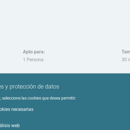
Apto para:
Tam
1 Persona
30 
Mas
pro
s y protección de datos
, seleccione las cookies que desea permitir:
okies necesarias
to
Entorno
álisis web