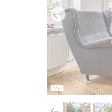
→
1
/ 25
→