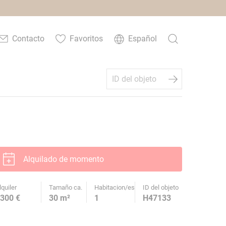
Contacto
Favoritos
Español
Alquilado de momento
lquiler
Tamaño ca.
Habitacion/es
ID del objeto
300 €
30 m²
1
H47133