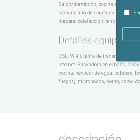
Salón/dormitorio, cocina abierta (int
Se
cámara, año de construcción 1785, ap
madera, calefacción central, aparta
Detalles equipamie
DSL, Wi-Fi, tarifa de transmisión no i
internet IP, lavadora en el baño, lavava
cocina, hervidor de agua, cafetera, t
fuegos), microondas, horno, cama d
descripción