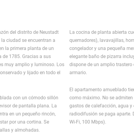
zón del distrito de Neustadt
La cocina de planta abierta cu
e la ciudad se encuentran a
quemadores), lavavajillas, horn
 en la primera planta de un
congelador y una pequeña mes
ta de 1785. Gracias a sus
elegante baño de pizarra inclu
es muy amplio y luminoso. Los
dispone de un amplio trastero
onservado y lijado en todo el
armario.
El apartamento amueblado tie
eblada con un cómodo sillón
como máximo. No se admiten per
evisor de pantalla plana. La
gastos de calefacción, agua y e
tra en un pequeño rincón,
radiodifusión se paga aparte. 
star por una cortina. Se
Wi-Fi, 100 Mbps).
allas y almohadas.