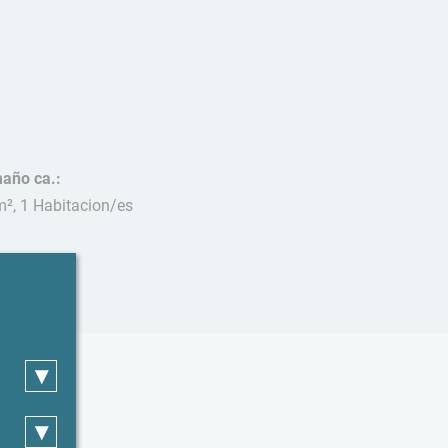
año ca.:
m², 1 Habitacion/es
cotas:
hibido
▾
▾