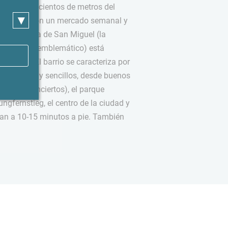
 solo unos cientos de metros del
▾
ra plaza con un mercado semanal y
s. La Iglesia de San Miguel (la
 y un lugar emblemático) está
 esquina. El barrio se caracteriza por
s pequeños y sencillos, desde buenos
sala de conciertos), el parque
ngfernstieg, el centro de la ciudad y
tran a 10-15 minutos a pie. También