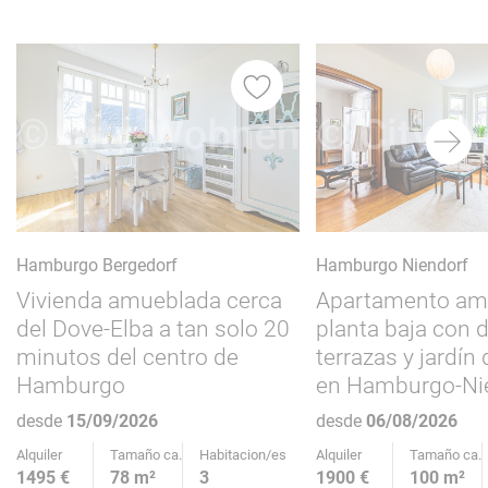
itos
Favoritos
Hamburgo Bergedorf
Hamburgo Niendorf
Vivienda amueblada cerca
Apartamento amp
del Dove-Elba a tan solo 20
planta baja con 
minutos del centro de
terrazas y jardín 
Hamburgo
en Hamburgo-Ni
desde
15/09/2026
desde
06/08/2026
Alquiler
Tamaño ca.
Habitacion/es
Alquiler
Tamaño ca.
1495 €
78 m²
3
1900 €
100 m²