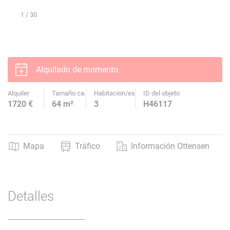
1
/ 30
Alquilado de momento
Alquiler
Tamaño ca.
Habitacion/es
ID del objeto
1720 €
64 m²
3
H46117
Mapa
Tráfico
Información Ottensen
Detalles