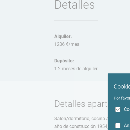
Detalles
Alquiler:
1206 €/mes
Depósito:
1-2 meses de alquiler
Cookie
Por favor
Detalles apartamen
Co
Salón/dormitorio, cocina abierta (int
An
año de construcción 1954, apartament