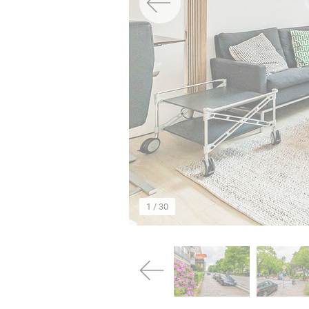
→
1
/ 30
→