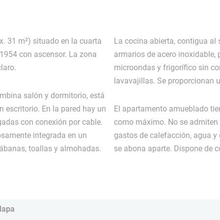
. 31 m²) situado en la cuarta
La cocina abierta, contigua al
e 1954 con ascensor. La zona
armarios de acero inoxidable, 
laro.
microondas y frigorífico sin c
lavavajillas. Se proporcionan ut
ombina salón y dormitorio, está
 escritorio. En la pared hay un
El apartamento amueblado tie
lgadas con conexión por cable.
como máximo. No se admiten per
osamente integrada en un
gastos de calefacción, agua y 
ábanas, toallas y almohadas.
se abona aparte. Dispone de co
Mapa