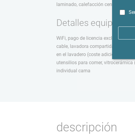
laminado, calefacción central, apar
Se
Detalles equipamie
WiFi, pago de licencia excl., TV de p
cable, lavadora compartida (coste ad
en el lavadero (coste adicional), lavav
utensilios para comer, vitrocerámica 
individual cama
descripción