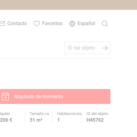
Contacto
Favoritos
Español
Alquilado de momento
lquiler
Tamaño ca.
Habitacion/es
ID del objeto
206 €
31 m²
1
H45762