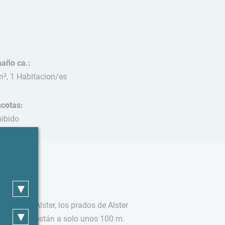
año ca.:
m², 1 Habitacion/es
cotas:
hibido
▾
de Outer Alster, los prados de Alster
▾
hwanenwik están a solo unos 100 m.