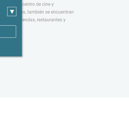
Meile con centro de cine y
▾
omo médicos, también se encuentran
 bonitas tiendas, restaurantes y