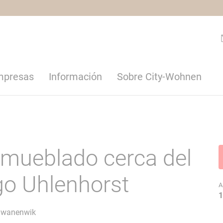
empresas
Información
Sobre City-Wohnen
amueblado cerca del
go Uhlenhorst
A
1
hwanenwik