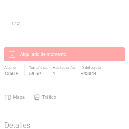
1
/ 21
Alquilado de momento
Alquiler
Tamaño ca.
Habitacion/es
ID del objeto
1350 €
59 m²
1
H43044
Mapa
Tráfico
Detalles