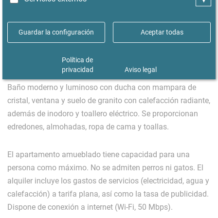
doble (160 x 200 cm) y una mesa de comedor para tres
personas. La moderna cocina-comedor está equipada con
Guardar la configuración
Aceptar todas
un frigorífico con congelador, una placa vitrocerámica con
horno, una mesa de comedor para dos, lavavajillas,
lavadora, campana extractora y menaje de cocina y vajilla.
Política de
privacidad
Aviso legal
Baño moderno y luminoso con ducha con mampara de
cristal, ventana y suelo de granito con calefacción radiante,
además de inodoro y toallero eléctrico. Se proporcionan
edredones, almohadas, ropa de cama y toallas.
El apartamento amueblado tiene capacidad para una
persona como máximo. No se admiten perros ni gatos. El
alquiler incluye los gastos de servicios (electricidad, agua y
calefacción) a tarifa plana, así como la tasa de publicidad.
Dispone de conexión a internet (Wi-Fi, 50 Mbps).