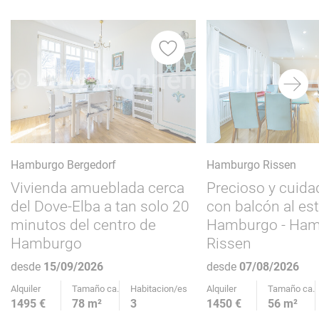
itos
Favoritos
Hamburgo Bergedorf
Hamburgo Rissen
Vivienda amueblada cerca
Precioso y cuida
del Dove-Elba a tan solo 20
con balcón al es
minutos del centro de
Hamburgo - Ham
Hamburgo
Rissen
desde
15/09/2026
desde
07/08/2026
Alquiler
Tamaño ca.
Habitacion/es
Alquiler
Tamaño ca.
1495 €
78 m²
3
1450 €
56 m²