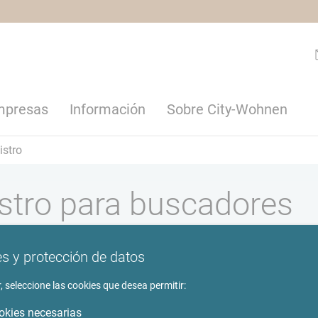
empresas
Información
Sobre City-Wohnen
istro
istro para buscadores
s y protección de datos
, seleccione las cookies que desea permitir:
okies necesarias
ty-Wohnen?
*