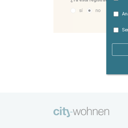
sí
no
An
Se