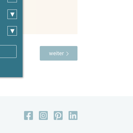
▾
▾
weiter